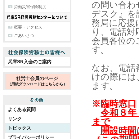
の問い合わ
労働災害保険制度
デスク』を
務局に応援
概要・アクセス
り、
電話対
ごあいさつ
会員各位の
す。
兵庫SR入会のご案内
なお、電話
けの際には
社労士会員のページ
ます
。
（用紙ダウンロードはこちらから）
※臨時窓口
よくある質問
令和８年
リンク
まで
トピックス
開設時間
プライバシーポリシー